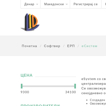
Денар
Македонски
Регистрирај се
Почетна
/
Софтвер
/
ЕРП
/
еСистем
ЦЕНА
eSystem со с
централизира
Се овозможув
9300
34100
секојдневно 
Создаден 
Овозможув
ПРОИЗВОДИТЕЛИ