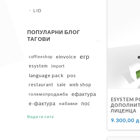
LID
ПОПУЛАРНИ БЛОГ
ТАГОВИ
erp
einvoice
coffieeshop
esystem
import
language pack
pos
restaurant
sale
web shop
ефактура
големопродажба
ESYSTEM P
е-фактура
пос
набавки
ДОПОЛНИ
ЛИЦЕНЦА
Види ги сите
9.300,00 