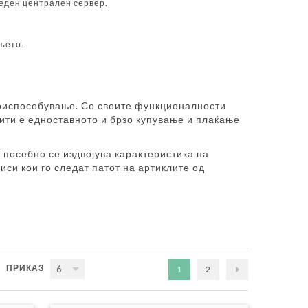
 еден централен сервер.
ењето.
приспособување. Со своите функционалности
тити е едноставното и брзо купување и плаќање
посебно се издвојува карактеристика на
си кои го следат патот на артиклите од
ПРИКАЗ
6
1
2