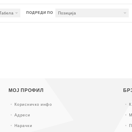
ПОДРЕДИ ПО
Табела
Позиција
Следно
МОЈ ПРОФИЛ
БР
Корисничко инфо
К
Адреси
М
Нарачки
П