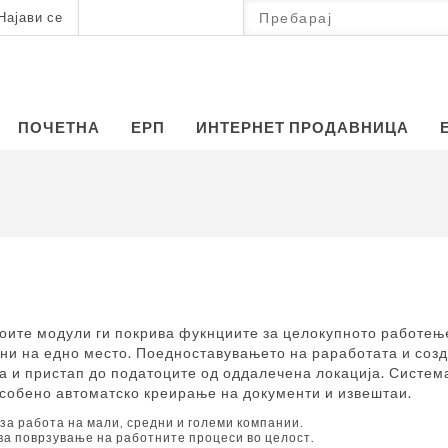
Најави се
ПОЧЕТНА
ЕРП
ИНТЕРНЕТ ПРОДАВНИЦА
воите модули ги покрива фукнциите за целокупното работењ
ни на едно место. Поедноставувањето на раработата и созд
а и пристап до податоците од оддалечена локација. Систем
особено автоматско креирање на документи и извештаи.
за работа на мали, средни и големи компании.
а поврзување на работните процеси во целост.