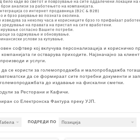
д било каде во светот и поврзување на сите оддалечени локации на
 брзи анализи за работењето на компанијата.
нтеграција со интернет продавница (B2C & B2B)
о и брзо ракување во позната околина.
е изведува за неколку часа и корисниците брзо го прифаќаат работ
 уредување на правата на пристап на сите вработени.
ирување согласно Вашите потреби.
шоци за одржување и обновување.
инансиски услови за купување.
ловен софтвер кој вклучува персонализација и корисничко 
 компанијата ги остварува приходите. Најзначајно за клиен
производи и услуги.
 да се користи за големопродажба и малопробадажба тогаш 
автоматски да се формираат сите потребни документи и запи
 големопродажбата до издавање на фискални сметки.
одули за Ресторани и Кафичи.
риран со Електронска Фактура преку УЈП.
ПОДРЕДИ ПО
Табела
Позиција
Следно