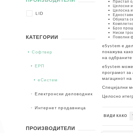
Пристап о
Целосни и
Целосна и
LID
Едноставн
Обуката с
Комплетно
Брзо прош
Ниски тро
КАТЕГОРИИ
Поволни ф
eSystem е де
покажува како
Софтвер
на одбраните 
ЕРП
eSystem може
програмот за 
магацинот на
еСистем
Специјални м
Електронски деловодник
Целосно итег
Интернет продавница
ВИДИ КАКО
ПРОИЗВОДИТЕЛИ