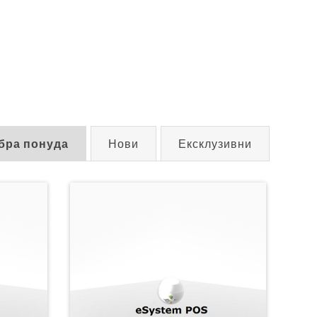
бра понуда
Нови
Ексклузивни