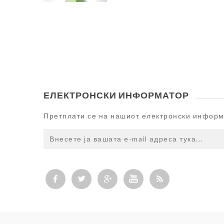
КАТЕГОРИЈА НА АРТИКЛИ 
VIEW MODE СО
СПЕЦИФИКАЦИИ ЗА
NOPCOMMERCE
2.170,00 ден
ЕЛЕКТРОНСКИ ИНФОРМАТОР
ЛИД - ИНТЕРНЕТ
Претплати се на нашиот електронски инфор
ПРОДАВНИЦА
124.000,00 ден
LID SMART PRICE