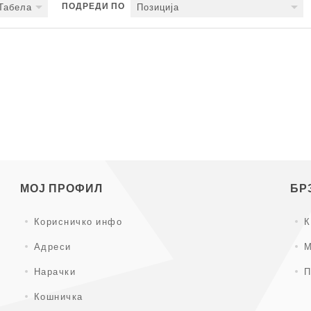
ПОДРЕДИ ПО
Табела
Позиција
МОЈ ПРОФИЛ
БР
Корисничко инфо
К
Адреси
М
Нарачки
П
Кошничка