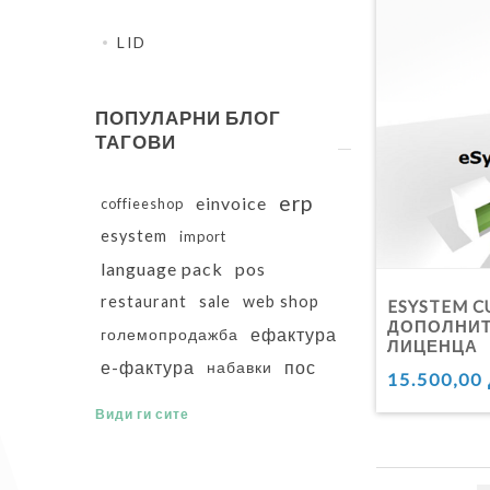
LID
ПОПУЛАРНИ БЛОГ
ТАГОВИ
erp
einvoice
coffieeshop
esystem
import
language pack
pos
restaurant
sale
web shop
ESYSTEM CU
ДОПОЛНИ
ефактура
големопродажба
ЛИЦЕНЦА
е-фактура
пос
набавки
15.500,00
Види ги сите